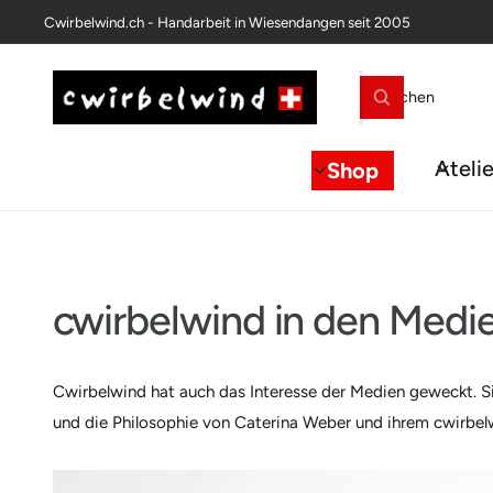
U
Cwirbelwind.ch - Handarbeit in Wiesendangen seit 2005
M
I
N
H
S
A
S
L
u
u
T
c
c
h
Ateli
Shop
e
h
n
e
i
n
u
cwirbelwind in den Medi
n
s
Cwirbelwind hat auch das Interesse der Medien geweckt. 
e
und die Philosophie von Caterina Weber und ihrem cwirbel
r
e
m