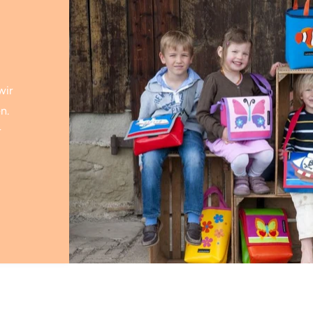
wir
n.
r