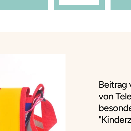
Beitrag
von Tel
besond
"Kinder