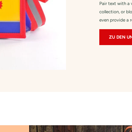
Pair text with a
collection, or bl
even provide a r
ZU DEN U